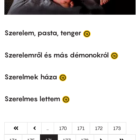
Szerelem, pasta, tenger
Szerelemről és más démonokról
Szerelmek háza
Szerelmes lettem
Oldalszámozás
Első
« Első
Előző
‹‹
…
Oldal
170
Oldal
171
Oldal
172
Oldal
173
oldal
oldal