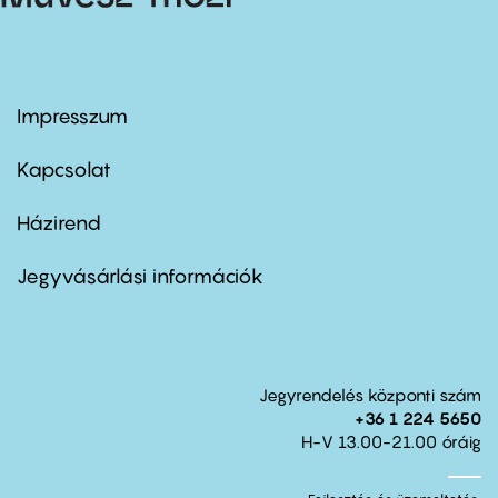
Impresszum
Footer
menu
first
Kapcsolat
Házirend
Footer
menu
second
Jegyvásárlási információk
Jegyrendelés központi szám
+36 1 224 5650
H-V 13.00-21.00 óráig