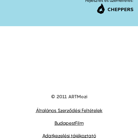
Fejlesztés és üzemeltetés:
© 2011 ARTMozi
Footer
other
links
Általános Szerződési Feltételek
BudapestFilm
Adatkezelési tájékoztató