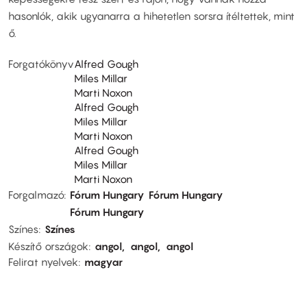
hasonlók, akik ugyanarra a hihetetlen sorsra ítéltettek, mint
ő.
Forgatókönyv
Alfred Gough
Miles Millar
Marti Noxon
Alfred Gough
Miles Millar
Marti Noxon
Alfred Gough
Miles Millar
Marti Noxon
Forgalmazó
Fórum Hungary
Fórum Hungary
Fórum Hungary
Színes
Színes
Készítő országok
angol
angol
angol
Felirat nyelvek
magyar