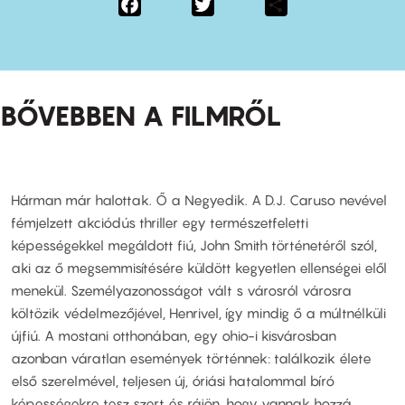
Facebook
Twitter
Share
BŐVEBBEN A FILMRŐL
Hárman már halottak. Ő a Negyedik. A D.J. Caruso nevével
fémjelzett akciódús thriller egy természetfeletti
képességekkel megáldott fiú, John Smith történetéről szól,
aki az ő megsemmisítésére küldött kegyetlen ellenségei elől
menekül. Személyazonosságot vált s városról városra
költözik védelmezőjével, Henrivel, így mindig ő a múltnélküli
újfiú. A mostani otthonában, egy ohio-i kisvárosban
azonban váratlan események történnek: találkozik élete
első szerelmével, teljesen új, óriási hatalommal bíró
képességekre tesz szert és rájön, hogy vannak hozzá