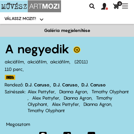
0
Felhasználói
Felhasznál
Nav
Keresés
fiók
fiók
átk
menü
menüje
VÁLASSZ MOZIT!
Moziválasztó
menü
Ugrás
Galéria megjelenítése
a
tartalomra
A negyedik
akciófilm
akciófilm
akciófilm
2011
110 perc,
Rendező
D.J. Caruso
D.J. Caruso
D.J. Caruso
Színészek
Alex Pettyfer
Dianna Agron
Timothy Olyphant
Alex Pettyfer
Dianna Agron
Timothy
Olyphant
Alex Pettyfer
Dianna Agron
Timothy Olyphant
Megosztom