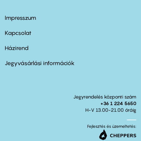
Impresszum
Footer
menu
first
Kapcsolat
Házirend
Footer
menu
second
Jegyvásárlási információk
Jegyrendelés központi szám
+36 1 224 5650
H-V 13.00-21.00 óráig
Fejlesztés és üzemeltetés: