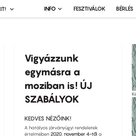
INFO
FESZTIVÁLOK
BÉRLÉS
IT!
Infó,
asztó
esemény,
terembérlés
menü
Vigyázzunk
egymásra a
moziban is! ÚJ
K
SZABÁLYOK
KEDVES NÉZŐINK!
A hatályos járványügyi rendeletek
értelmében
2020. november 4-től
a