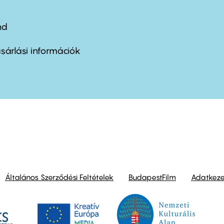
nd
ter
nu
sárlási információk
ond
Általános Szerződési Feltételek
BudapestFilm
Adatkezel