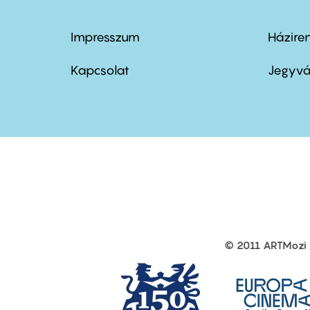
Impresszum
Házire
Footer
Foo
menu
me
Kapcsolat
Jegyvá
first
sec
© 2011 ARTMozi
Footer
other
links