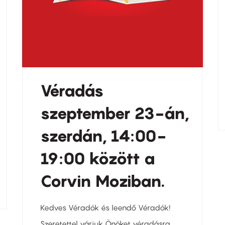
Véradás
szeptember 23-án,
szerdán, 14:00-
19:00 között a
Corvin Moziban.
Kedves Véradók és leendő Véradók!
Szeretettel várjuk Önöket véradásra