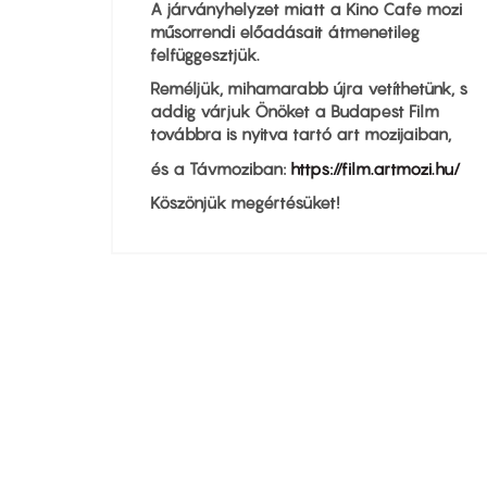
A járványhelyzet miatt a Kino Cafe mozi
műsorrendi előadásait átmenetileg
felfüggesztjük.
Reméljük, mihamarabb újra vetíthetünk, s
addig várjuk Önöket a Budapest Film
továbbra is nyitva tartó art mozijaiban,
és a Távmoziban:
https://film.artmozi.hu/
Köszönjük megértésüket!