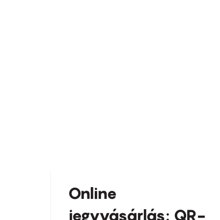
Online
jegyvásárlás: QR-