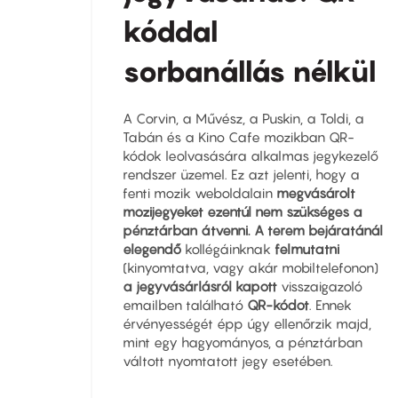
kóddal
sorbanállás nélkül
A Corvin, a Művész, a Puskin, a Toldi, a
Tabán és a Kino Cafe mozikban QR-
kódok leolvasására alkalmas jegykezelő
rendszer üzemel. Ez azt jelenti, hogy a
fenti mozik weboldalain
megvásárolt
mozijegyeket ezentúl nem szükséges a
pénztárban átvenni. A terem bejáratánál
elegendő
kollégáinknak
felmutatni
(kinyomtatva, vagy akár mobiltelefonon)
a jegyvásárlásról kapott
visszaigazoló
emailben található
QR-kódot
. Ennek
érvényességét épp úgy ellenőrzik majd,
mint egy hagyományos, a pénztárban
váltott nyomtatott jegy esetében.