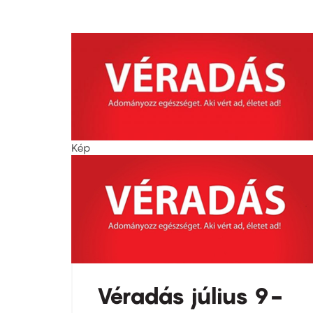
Kép
Véradás július 9-