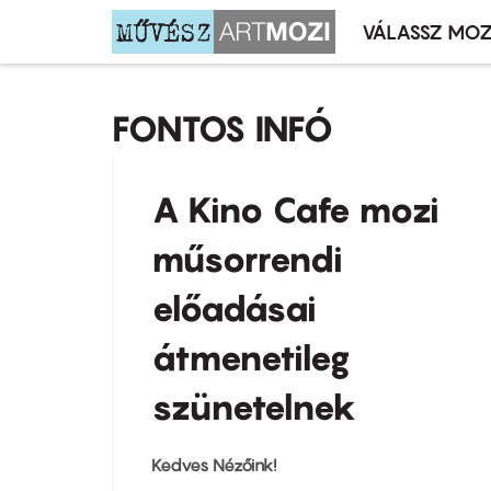
VÁLASSZ MOZ
Mozivál
Ugrás
menü
a
FONTOS INFÓ
tartalomra
A Kino Cafe mozi
műsorrendi
előadásai
átmenetileg
szünetelnek
Kedves Nézőink!