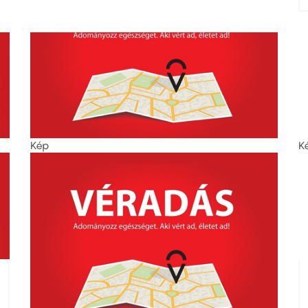
Kép
K