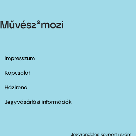
Impresszum
Footer
menu
first
Kapcsolat
Házirend
Footer
menu
second
Jegyvásárlási információk
Jegyrendelés központi szám