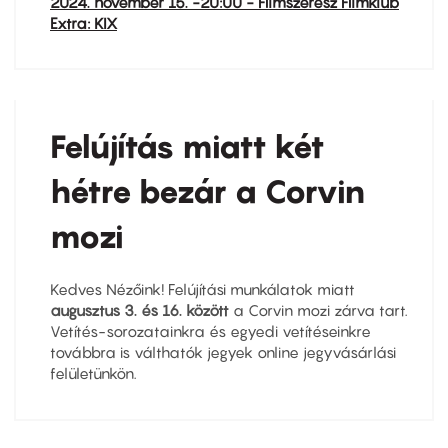
2024. november 15. -20:00 - Filmszerész Filmklub
Extra: KIX
Felújítás miatt két
hétre bezár a Corvin
mozi
Kedves Nézőink! Felújítási munkálatok miatt
augusztus
3. és 16
. között
a Corvin mozi zárva tart.
Vetítés-sorozatainkra és egyedi vetítéseinkre
továbbra is válthatók jegyek online jegyvásárlási
felületünkön.