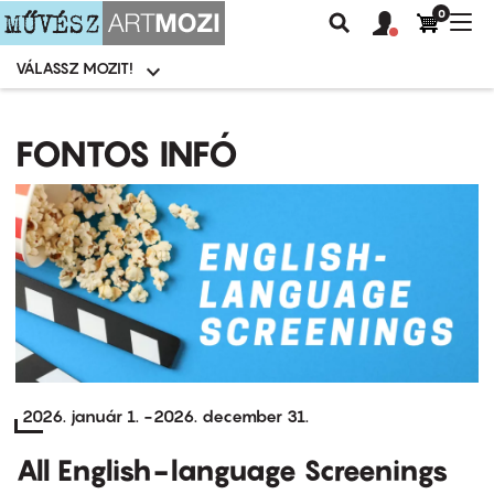
0
Felhasználói
Felhasznál
Nav
Keresés
fiók
fiók
átk
menü
menüje
VÁLASSZ MOZIT!
Moziválasztó
menü
Ugrás
a
FONTOS INFÓ
tartalomra
2026. január 1.
-
2026. december 31.
All English-language Screenings