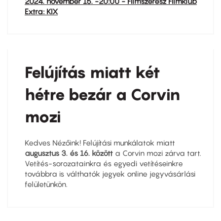
2024. november 15. -20:00 - Filmszerész Filmklub
Extra: KIX
Felújítás miatt két
hétre bezár a Corvin
mozi
Kedves Nézőink! Felújítási munkálatok miatt
augusztus
3. és 16
. között
a Corvin mozi zárva tart.
Vetítés-sorozatainkra és egyedi vetítéseinkre
továbbra is válthatók jegyek online jegyvásárlási
felületünkön.