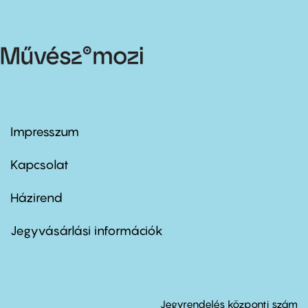
Impresszum
Footer
menu
first
Kapcsolat
Házirend
Footer
menu
second
Jegyvásárlási információk
Jegyrendelés központi szám