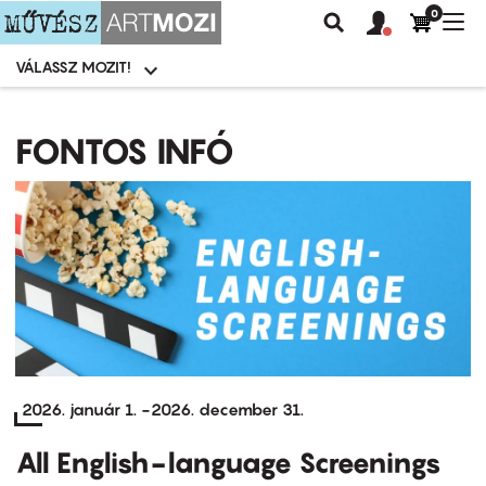
0
Felhasználói
Felhasznál
Nav
Keresés
fiók
fiók
átk
menü
menüje
VÁLASSZ MOZIT!
Moziválasztó
menü
Ugrás
a
FONTOS INFÓ
tartalomra
2026. január 1.
-
2026. december 31.
All English-language Screenings