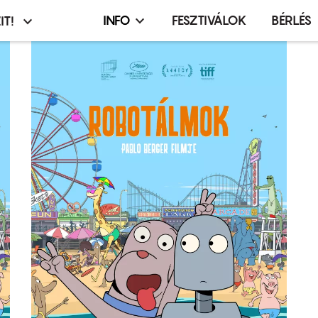
INFO
FESZTIVÁLOK
BÉRLÉS
IT!
Infó,
asztó
esemény,
terembérlés
menü