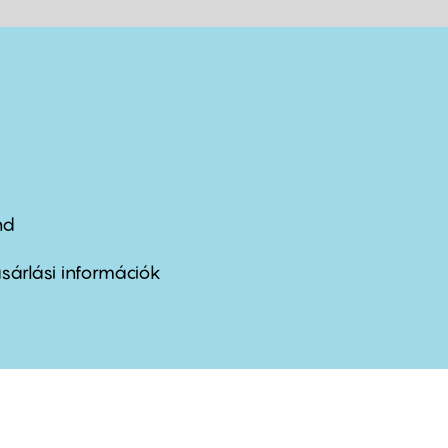
nd
ter
nu
sárlási információk
ond