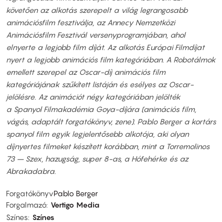
követően az alkotás szerepelt a világ legrangosabb
animációsfilm fesztiválja, az Annecy Nemzetközi
Animációsfilm Fesztivál versenyprogramjában, ahol
elnyerte a legjobb film díját. Az alkotás Európai Filmdíjat
nyert a legjobb animációs film kategóriában. A Robotálmok
emellett szerepel az Oscar-díj animációs film
kategóriájának szűkített listáján és esélyes az Oscar-
jelölésre. Az animációt négy kategóriában jelölték
a Spanyol Filmakadémia Goya-díjára (animációs film,
vágás, adaptált forgatókönyv, zene). Pablo Berger a kortárs
spanyol film egyik legjelentősebb alkotója, aki olyan
díjnyertes filmeket készített korábban, mint a Torremolinos
73 – Szex, hazugság, super 8-as, a Hófehérke és az
Abrakadabra.
Forgatókönyv
Pablo Berger
Forgalmazó
Vertigo Media
Színes
Színes