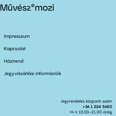
Impresszum
Footer
menu
first
Kapcsolat
Házirend
Footer
menu
second
Jegyvásárlási információk
Jegyrendelés központi szám
+36 1 224 5650
H-V 13.00-21.00 óráig