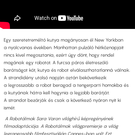
Egy szeretetreméltó kutya magányosan él New Yorkban
a nyolcvanas években. Manhattan pulzáló hétköznapjait
nincs kivel megosztania, ezért úgy dönt, hogy rendel
magának egy robotot. A furcsa páros életreszóló
barátságot köt, kutya és robot elválaszthatatlanná válnak.
A strandidény utolsó napján aztán bekövetkezik
a legrosszabb: a robot beragad a tengerparti homokba és
a kutyának hátra kell hagynia a legjobb barátját.
A strandot bezárják és csak a következő nyáron nyit ki
ismét.
A Robotálmok Sara Varon világhírű képregényének
filmadaptációja. A Robotálmok világpremierje a világ
legrangosabb filmfesztiválján Cannes-ban volt. Ezt