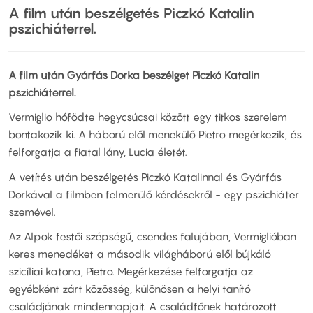
A film után beszélgetés Piczkó Katalin
pszichiáterrel.
A film után Gyárfás Dorka beszélget Piczkó Katalin
pszichiáterrel.
Vermiglio hófödte hegycsúcsai között egy titkos szerelem
bontakozik ki. A háború elől menekülő Pietro megérkezik, és
felforgatja a fiatal lány, Lucia életét.
A vetítés után beszélgetés Piczkó Katalinnal és Gyárfás
Dorkával a filmben felmerülő kérdésekről - egy pszichiáter
szemével.
Az Alpok festői szépségű, csendes falujában, Vermiglióban
keres menedéket a második világháború elől bújkáló
szicíliai katona, Pietro. Megérkezése felforgatja az
egyébként zárt közösség, különösen a helyi tanító
családjának mindennapjait. A családfőnek határozott