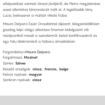
elképzelései vannak lányai jövőjéről, de Pietro megjelenése
ezzel ellentétes láncreakciót indít el. A legidősebb lány,
Lucia, beleszeret a múltját titkoló fiúba.
Maura Delpero Ezüst Oroszlánnal díjazott, lélegzetelállítóan
gazdag képi világú alkotása finoman kidolgozott női
nézőpontból mesél a szerelemről, belső konfliktusokról és
egy falu lélektanáról a háború árnyékában.
Forgatókönyv
Maura Delpero
Forgalmazó
Mozinet
Színes
Színes
Készítő országok
olasz
francia
belga
Felirat nyelvek
magyar
Szinkron nyelvek
olasz