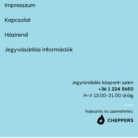
Impresszum
Footer
menu
first
Kapcsolat
Házirend
Footer
menu
second
Jegyvásárlási információk
Jegyrendelés központi szám
+36 1 224 5650
H-V 13.00-21.00 óráig
Fejlesztés és üzemeltetés: