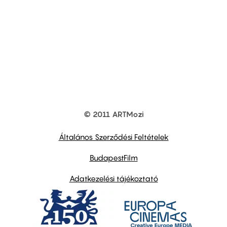
© 2011 ARTMozi
Footer
other
links
Általános Szerződési Feltételek
BudapestFilm
Adatkezelési tájékoztató