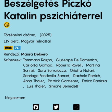
Beszélgetés Piczkó
Katalin pszichiáterrel
Történelmi dráma
2025
119 perc,
Magyar felirattal
Rendező
Maura Delpero
Színészek
Tommaso Ragno
Giuseppe De Domenico
Carlotta Gamba
Roberta Rovelli
Martina
Scrinzi
Sara Serraiocco
Orietta Notari
Santiago Fondevila Sancet
Rachele Potrich
Anna Thaler
Patrick Gardener
Enrico Panizza
Luis Thaler
Simone Benedetti
Megosztom
Facebook
Twitter
Share