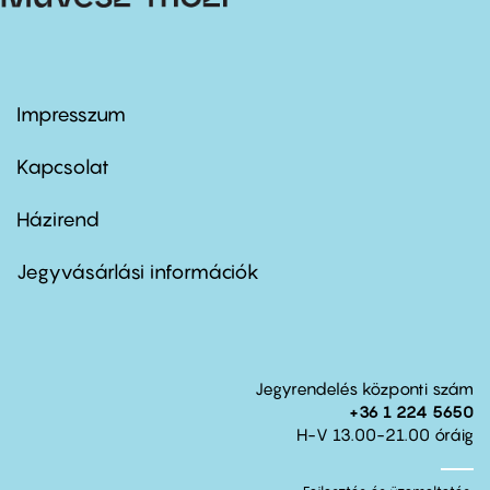
Impresszum
Footer
menu
first
Kapcsolat
Házirend
Footer
menu
second
Jegyvásárlási információk
Jegyrendelés központi szám
+36 1 224 5650
H-V 13.00-21.00 óráig