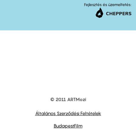
Fejlesztés és üzemeltetés:
© 2011 ARTMozi
Footer
other
links
Általános Szerződési Feltételek
BudapestFilm