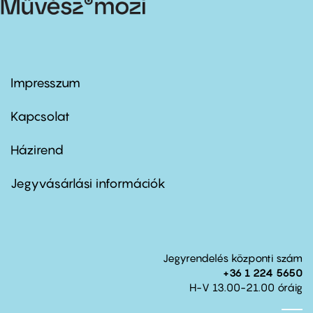
Impresszum
Footer
menu
first
Kapcsolat
Házirend
Footer
menu
second
Jegyvásárlási információk
Jegyrendelés központi szám
+36 1 224 5650
H-V 13.00-21.00 óráig