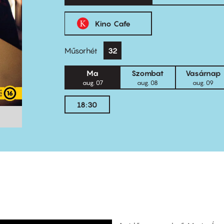
Kino Cafe
Műsorhét
32
Ma
Szombat
Vasárnap
aug. 07
aug. 08
aug. 09
18:30