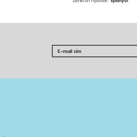
Szinkron nyelvek
spanyol