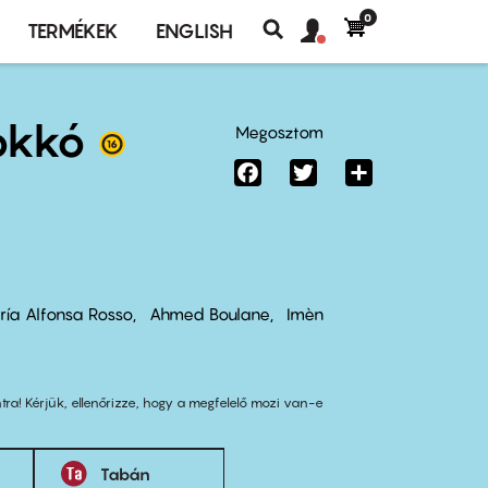
0
Felhasználó
Felhasználói
TERMÉKEK
ENGLISH
fiók
Keresés
fiók
menü
menüje
okkó
Megosztom
Facebook
Twitter
Share
ría Alfonsa Rosso
Ahmed Boulane
Imèn
tra! Kérjük, ellenőrizze, hogy a megfelelő mozi van-e
Tabán