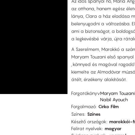
Az idős spanyol nő, Maria Án
az otthona, hanem egész élet
lánya, Clara a ház eladása m
belenyugodni a változásba. E
ami a biztonságot, a boldogsá
a legkevésbé várja, újra rátal
A Szerelmem, Marokkó a számo
Maryam Touzani első spanyol ny
„könnyed és magával ragadó” 
kiemelte az Almodóvar múzsá
átélt, érzékeny alakítását.
Forgatókönyv
Maryam Touzani
Nabil Ayouch
Forgalmazó
Cirko Film
Színes
Színes
Készítő országok
marokkói-f
Felirat nyelvek
magyar