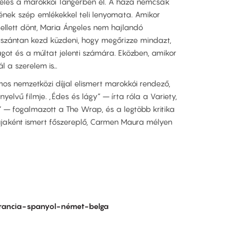
geles a marokkói Tangerben él. A háza nemcsak
ének szép emlékekkel teli lenyomata. Amikor
ellett dönt, Maria Ángeles nem hajlandó
lszántan kezd küzdeni, hogy megőrizze mindazt,
got és a múltat jelenti számára. Eközben, amikor
ál a szerelem is…
s nemzetközi díjjal elismert marokkói rendező,
elvű filmje. „Édes és lágy” – írta róla a Variety,
– fogalmazott a The Wrap, és a legtöbb kritika
jaként ismert főszereplő, Carmen Maura mélyen
rancia-spanyol-német-belga