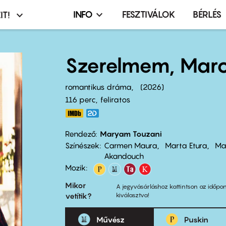
INFO
FESZTIVÁLOK
BÉRLÉS
IT!
Infó,
asztó
esemény,
terembérlés
Szerelmem, Mar
menü
romantikus dráma
2026
116 perc,
feliratos
Rendező
Maryam Touzani
Színészek
Carmen Maura
Marta Etura
Ma
Akandouch
Mozik:
Mikor
A jegyvásárláshoz kattintson az időpon
vetítik?
kiválasztva!
Művész
Puskin