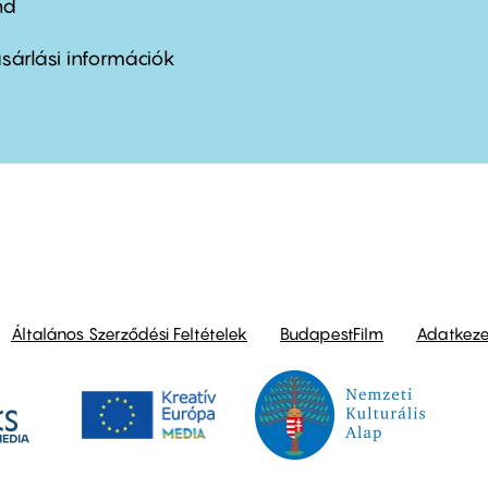
nd
ter
nu
sárlási információk
ond
Általános Szerződési Feltételek
BudapestFilm
Adatkezel