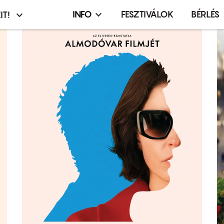
INFO
FESZTIVÁLOK
BÉRLÉS
IT!
Infó,
asztó
esemény,
terembérlés
menü