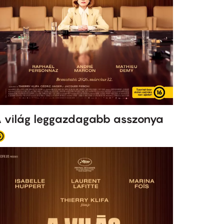
 világ leggazdagabb asszonya