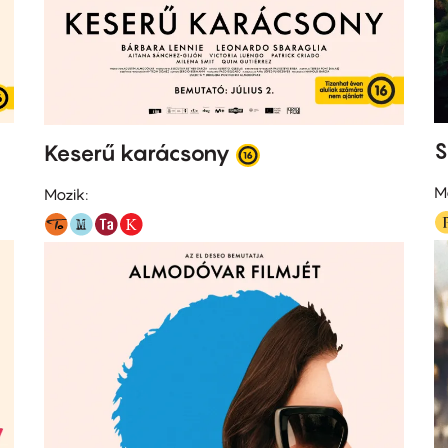
S
Keserű karácsony
M
Mozik: