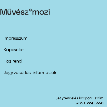
Impresszum
Footer
menu
first
Kapcsolat
Házirend
Footer
menu
second
Jegyvásárlási információk
Jegyrendelés központi szám
+36 1 224 5650