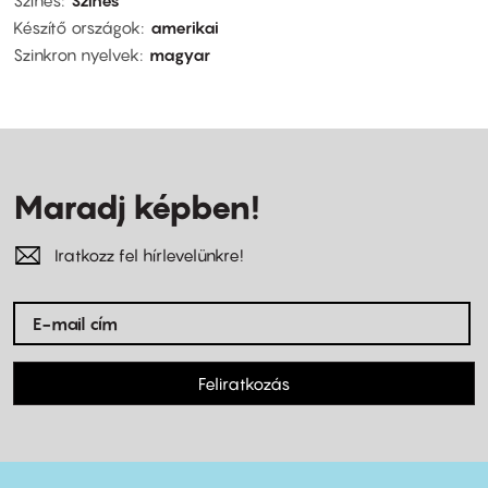
Színes
Színes
Készítő országok
amerikai
Szinkron nyelvek
magyar
Maradj képben!
Iratkozz fel hírlevelünkre!
Feliratkozás