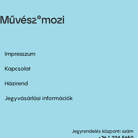
Impresszum
Footer
menu
first
Kapcsolat
Házirend
Footer
menu
second
Jegyvásárlási információk
Jegyrendelés központi szám
+36 1 224 5650