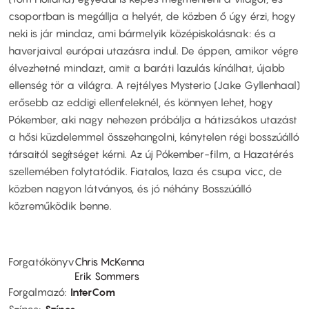
csoportban is megállja a helyét, de közben ő úgy érzi, hogy
neki is jár mindaz, ami bármelyik középiskolásnak: és a
haverjaival európai utazásra indul. De éppen, amikor végre
élvezhetné mindazt, amit a baráti lazulás kínálhat, újabb
ellenség tör a világra. A rejtélyes Mysterio (Jake Gyllenhaal)
erősebb az eddigi ellenfeleknél, és könnyen lehet, hogy
Pókember, aki nagy nehezen próbálja a hátizsákos utazást
a hősi küzdelemmel összehangolni, kénytelen régi bosszúálló
társaitól segítséget kérni. Az új Pókember-film, a Hazatérés
szellemében folytatódik. Fiatalos, laza és csupa vicc, de
közben nagyon látványos, és jó néhány Bosszúálló
közreműködik benne.
Forgatókönyv
Chris McKenna
Erik Sommers
Forgalmazó
InterCom