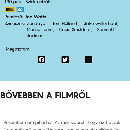
130 perc,
Szinkronizált
Rendező
Jon Watts
Színészek
Zendaya
Tom Holland
Jake Gyllenhaal
Marisa Tomei
Cobie Smulders
Samuel L.
Jackson
Megosztom
Facebook
Twitter
Share
BŐVEBBEN A FILMRŐL
Pókember nem pihenhet. Az már kiderült, hogy az ifjú pók
(Tom Holland) egyedül is képes megmenteni a világot, és