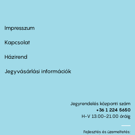
Impresszum
Footer
menu
first
Kapcsolat
Házirend
Footer
menu
second
Jegyvásárlási információk
Jegyrendelés központi szám
+36 1 224 5650
H-V 13.00-21.00 óráig
Fejlesztés és üzemeltetés: