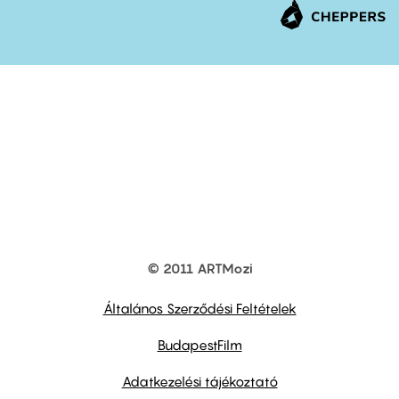
© 2011 ARTMozi
Footer
other
links
Általános Szerződési Feltételek
BudapestFilm
Adatkezelési tájékoztató