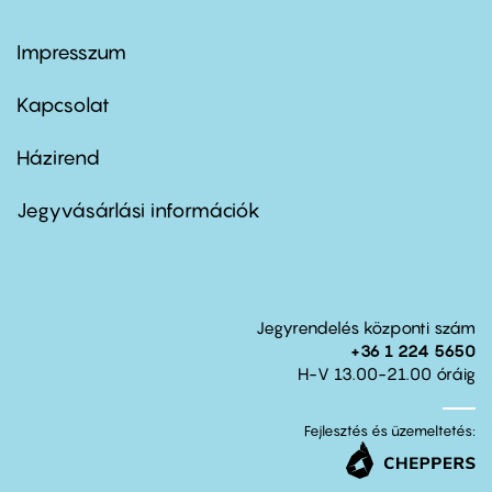
Impresszum
Footer
menu
first
Kapcsolat
Házirend
Footer
menu
second
Jegyvásárlási információk
Jegyrendelés központi szám
+36 1 224 5650
H-V 13.00-21.00 óráig
Fejlesztés és üzemeltetés: