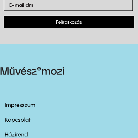
Feliratkozás
Impresszum
Footer
menu
first
Kapcsolat
Házirend
Footer