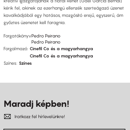
kreatív igazgatójának a fiatal Renét (Gael Garcia Bernal)
kérik fel, akinek az ezerhangú ellenzék szerteágazó üzenet
kavalkádjából egy hatásos, mozgósító erejű, egyszerű, ám
győztes üzenetet kell faragnia.
Forgatókönyv
Pedro Peirano
Pedro Peirano
Forgalmazó
Cinefil Co és a magyarhangya
Cinefil Co és a magyarhangya
Színes
Színes
Maradj képben!
Iratkozz fel hírlevelünkre!