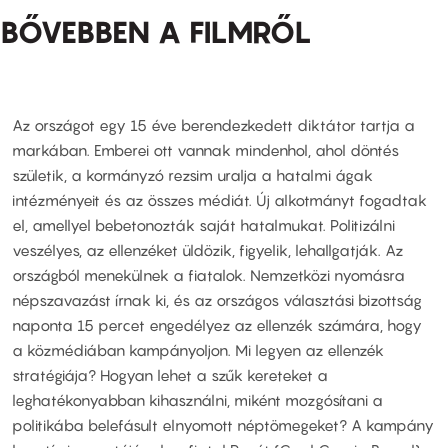
BŐVEBBEN A FILMRŐL
Az országot egy 15 éve berendezkedett diktátor tartja a
markában. Emberei ott vannak mindenhol, ahol döntés
születik, a kormányzó rezsim uralja a hatalmi ágak
intézményeit és az összes médiát. Új alkotmányt fogadtak
el, amellyel bebetonozták saját hatalmukat. Politizálni
veszélyes, az ellenzéket üldözik, figyelik, lehallgatják. Az
országból menekülnek a fiatalok. Nemzetközi nyomásra
népszavazást írnak ki, és az országos választási bizottság
naponta 15 percet engedélyez az ellenzék számára, hogy
a közmédiában kampányoljon. Mi legyen az ellenzék
stratégiája? Hogyan lehet a szűk kereteket a
leghatékonyabban kihasználni, miként mozgósítani a
politikába belefásult elnyomott néptömegeket? A kampány