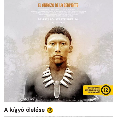
A kígyó ölelése