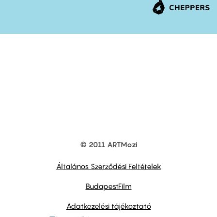
© 2011 ARTMozi
Footer
other
links
Általános Szerződési Feltételek
BudapestFilm
Adatkezelési tájékoztató