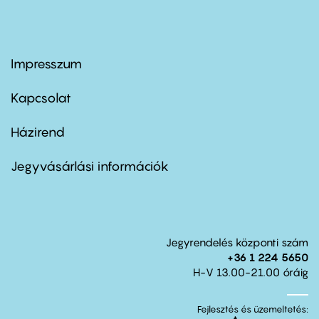
Impresszum
Footer
menu
first
Kapcsolat
Házirend
Footer
menu
second
Jegyvásárlási információk
Jegyrendelés központi szám
+36 1 224 5650
H-V 13.00-21.00 óráig
Fejlesztés és üzemeltetés: