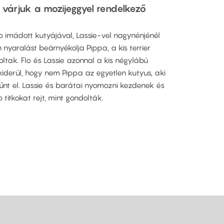
l várjuk a mozijeggyel rendelkező
lo imádott kutyájával, Lassie-vel nagynénjénél
n nyaralást beárnyékolja Pippa, a kis terrier
oltak. Flo és Lassie azonnal a kis négylábú
iderül, hogy nem Pippa az egyetlen kutyus, aki
tűnt el. Lassie és barátai nyomozni kezdenek és
 titkokat rejt, mint gondolták.