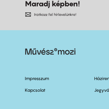
Maradj képben!
Iratkozz fel hírlevelünkre!
Impresszum
Házire
Footer
Foo
menu
me
Kapcsolat
Jegyvá
first
sec