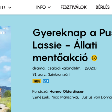
INFO
FESZTIVÁLOK
BÉRLÉS
IT!
Infó,
asztó
esemény,
terembérlés
Gyereknap a Pu
menü
Lassie - Állati
mentőakció
dráma
családi kalandfilm
2023
91 perc,
Szinkronizált
Rendező
Hanno Olderdissen
Színészek
Nico Marischka
Justus von Dohna