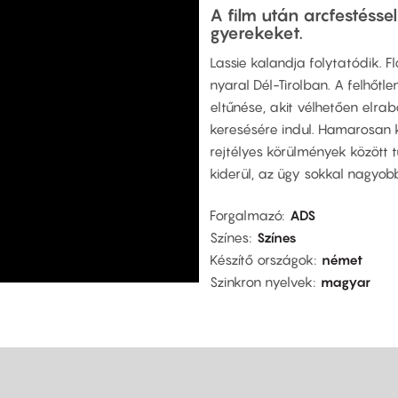
A film után arcfestésse
gyerekeket.
Lassie kalandja folytatódik. F
nyaral Dél-Tirolban. A felhőtle
eltűnése, akit vélhetően elrab
keresésére indul. Hamarosan k
rejtélyes körülmények között 
kiderül, az ügy sokkal nagyobb
Forgalmazó
ADS
Színes
Színes
Készítő országok
német
Szinkron nyelvek
magyar