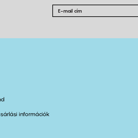
nd
ter
nu
sárlási információk
ond