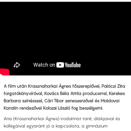
A film után Krasznahorkai Ágnes főszereplővel, Palóczi Zita
forgatókönyvíróval, Kovács Béla Attila producerrel, Kerekes
Barbara színésszel, Cári Tibor zeneszerzővel és Moldovai
Katalin rendezővel Kolozsi László fog beszélgetni.
Ana (Krasznahorkai Ágnes) irodalmat tanít, diákjaival és
kollégáival egyaránt jó a kapcsolata, a gimnázium