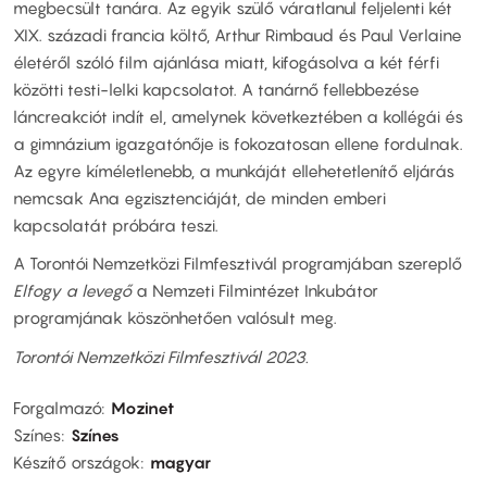
megbecsült tanára. Az egyik szülő váratlanul feljelenti két
XIX. századi francia költő, Arthur Rimbaud és Paul Verlaine
életéről szóló film ajánlása miatt, kifogásolva a két férfi
közötti testi-lelki kapcsolatot. A tanárnő fellebbezése
láncreakciót indít el, amelynek következtében a kollégái és
a gimnázium igazgatónője is fokozatosan ellene fordulnak.
Az egyre kíméletlenebb, a munkáját ellehetetlenítő eljárás
nemcsak Ana egzisztenciáját, de minden emberi
kapcsolatát próbára teszi.
A Torontói Nemzetközi Filmfesztivál programjában szereplő
Elfogy a levegő
a Nemzeti Filmintézet Inkubátor
programjának köszönhetően valósult meg.
Torontói Nemzetközi Filmfesztivál 2023.
Forgalmazó
Mozinet
Színes
Színes
Készítő országok
magyar