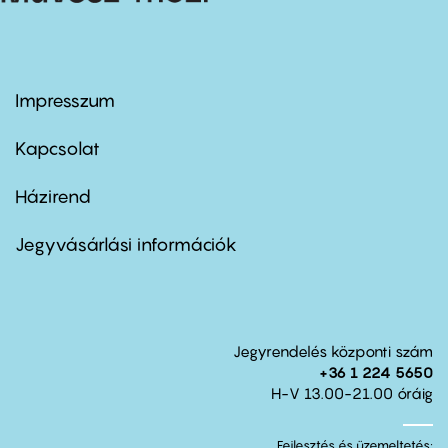
Impresszum
Footer
menu
first
Kapcsolat
Házirend
Footer
menu
second
Jegyvásárlási információk
Jegyrendelés központi szám
+36 1 224 5650
H-V 13.00-21.00 óráig
Fejlesztés és üzemeltetés: