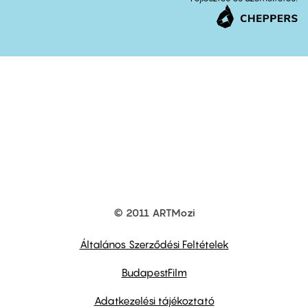
© 2011 ARTMozi
Footer
other
links
Általános Szerződési Feltételek
BudapestFilm
Adatkezelési tájékoztató