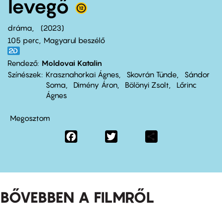
levegő
dráma
2023
105 perc,
Magyarul beszélő
Rendező
Moldovai Katalin
Színészek
Krasznahorkai Ágnes
Skovrán Tünde
Sándor
Soma
Dimény Áron
Bölönyi Zsolt
Lőrinc
Ágnes
Megosztom
Facebook
Twitter
Share
BŐVEBBEN A FILMRŐL