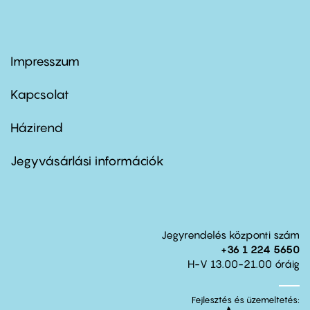
Impresszum
Footer
menu
first
Kapcsolat
Házirend
Footer
menu
second
Jegyvásárlási információk
Jegyrendelés központi szám
+36 1 224 5650
H-V 13.00-21.00 óráig
Fejlesztés és üzemeltetés: