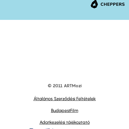
© 2011 ARTMozi
Footer
other
links
Általános Szerződési Feltételek
BudapestFilm
Adatkezelési tájékoztató