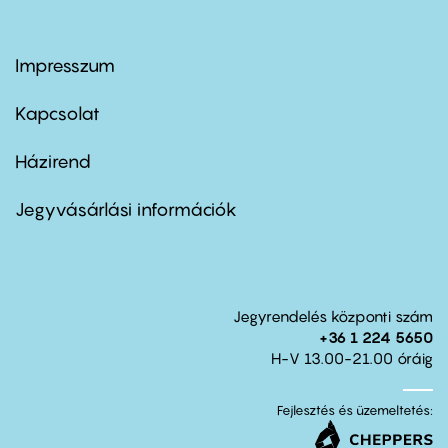
Impresszum
Footer
menu
first
Kapcsolat
Házirend
Footer
menu
second
Jegyvásárlási információk
Jegyrendelés központi szám
+36 1 224 5650
H-V 13.00-21.00 óráig
Fejlesztés és üzemeltetés: