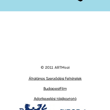
© 2011 ARTMozi
Footer
other
links
Általános Szerződési Feltételek
BudapestFilm
Adatkezelési tájékoztató