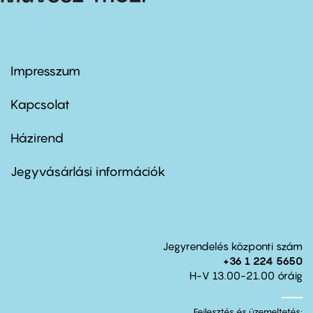
Impresszum
Footer
menu
first
Kapcsolat
Házirend
Footer
menu
second
Jegyvásárlási információk
Jegyrendelés központi szám
+36 1 224 5650
H-V 13.00-21.00 óráig
Fejlesztés és üzemeltetés: