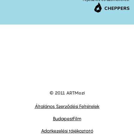
© 2011 ARTMozi
Footer
other
links
Általános Szerződési Feltételek
BudapestFilm
Adatkezelési tájékoztató