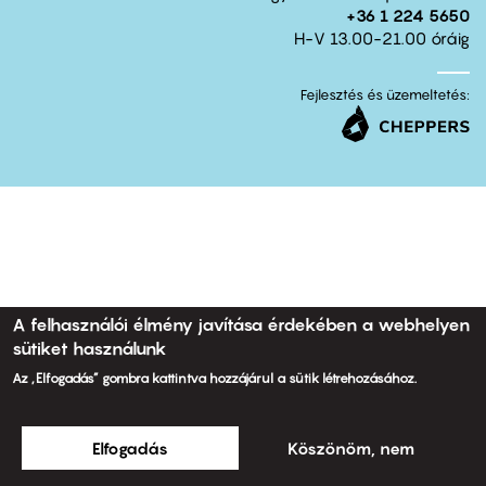
+36 1 224 5650
H-V 13.00-21.00 óráig
Fejlesztés és üzemeltetés:
A felhasználói élmény javítása érdekében a webhelyen
sütiket használunk
Az „Elfogadás” gombra kattintva hozzájárul a sütik létrehozásához.
© 2011 ARTMozi
Footer
Elfogadás
Köszönöm, nem
other
links
Általános Szerződési Feltételek