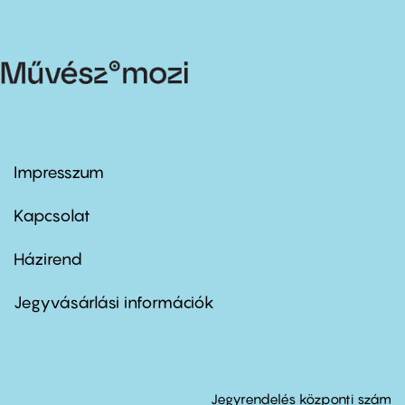
Impresszum
Footer
menu
first
Kapcsolat
Házirend
Footer
menu
second
Jegyvásárlási információk
Jegyrendelés központi szám