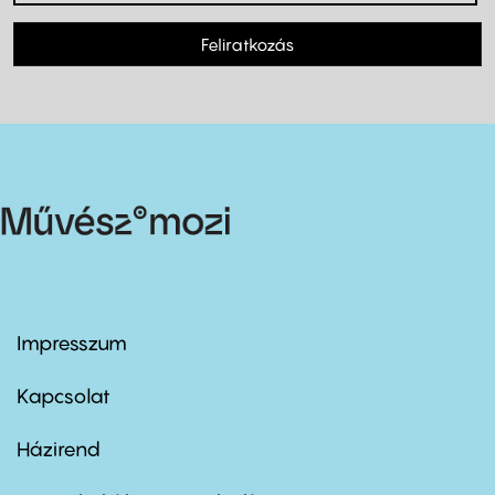
Feliratkozás
Impresszum
Footer
menu
first
Kapcsolat
Házirend
Footer
menu
second