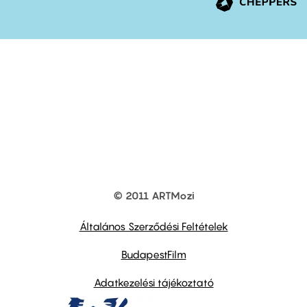
© 2011 ARTMozi
Footer
other
links
Általános Szerződési Feltételek
BudapestFilm
Adatkezelési tájékoztató