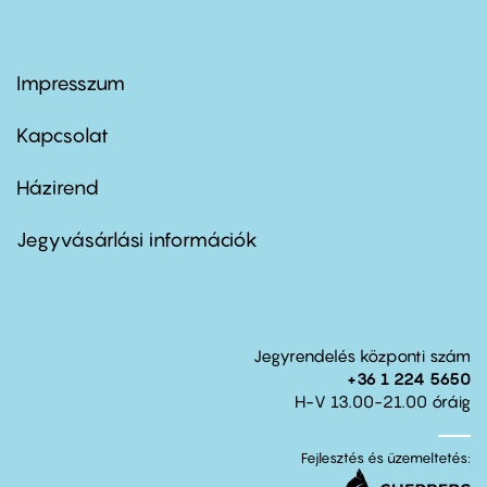
Impresszum
Footer
menu
first
Kapcsolat
Házirend
Footer
menu
second
Jegyvásárlási információk
Jegyrendelés központi szám
+36 1 224 5650
H-V 13.00-21.00 óráig
Fejlesztés és üzemeltetés: