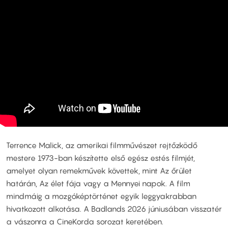
Terrence Malick, az amerikai filmművészet rejtőzködő
mestere 1973-ban készítette első egész estés filmjét,
amelyet olyan remekművek követtek, mint Az őrület
határán, Az élet fája vagy a Mennyei napok. A film
mindmáig a mozgóképtörténet egyik leggyakrabban
hivatkozott alkotása. A Badlands 2026 júniusában visszatér
a vászonra a CineKorda sorozat keretében.