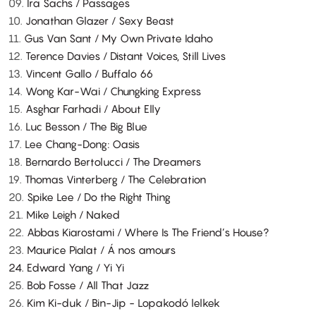
09.
Ira Sachs / Passages
10.
Jonathan Glazer / Sexy Beast
11.
Gus Van Sant / My Own Private Idaho
12.
Terence Davies / Distant Voices, Still Lives
13.
Vincent Gallo / Buffalo 66
14.
Wong Kar-Wai / Chungking Express
15.
Asghar Farhadi / About Elly
16.
Luc Besson / The Big Blue
17.
Lee Chang-Dong: Oasis
18.
Bernardo Bertolucci / The Dreamers
19.
Thomas Vinterberg / The Celebration
20.
Spike Lee / Do the Right Thing
21.
Mike Leigh / Naked
22.
Abbas Kiarostami / Where Is The Friend’s House?
23.
Maurice Pialat / Á nos amours
24. Edward Yang / Yi Yi
25.
Bob Fosse / All That Jazz
26.
Kim Ki-duk / Bin-Jip - Lopakodó lelkek