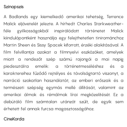
Szinopszis
A Badlands egy kiemelkedő amerikai tehetség, Terrence
Malick eljövetelét jelezte. A hírhedt Charles Starkweather-
féle gyilkosságokból inspirálódott történetet Malick
kiindulópontként használja egy felejthetetlen tinirománchoz
Martin Sheen és Sissy Spacek kiforrott, érzéki alakításával. A
film felvillantja azokat a filmnyelvi eszközöket, amelyek
miatt a rendezőt szép számú rajongói a mai napig
piedesztálra emelik: a történetmeséléshez és a
karaktereihez fűződő rejtélyes és távolságtartó viszonyt, a
narráció szokatlan használatát, az emberi erőszak és a
természeti szépség egymás mellé állítását, valamint az
amerikai álmok és rémálmok lírai megközelítését. Ez a
debütáló film számtalan utánzót szült, de egyik sem
érhetett fel annak furcsa magasztosságához.
CineKorda