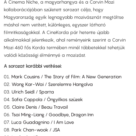
A Cinema Niche, a magyarhangya és a Corvin Mozi
kollaborációjában született sorozat célja, hogy
Magyarország egyik legnagyobb mozivásznát megtöltse
máshol nem vetített, különleges, egyszer látható
filmritkaságokkal. A CineKorda pár hetente újabb
alkalmakkal jelentkezik, ahol reményeink szerint a Corvin
Mozi 460 fős Korda termében minél többetekkel tehetjük
valódi közösségi élménnyé a mozizást.
A sorozat korábbi vetítései:
01.
Mark Cousins / The Story of Film: A New Generation
02.
Wong Kar-Wai / Szerelemre Hangolva
03.
Ulrich Seidl / Sparta
04.
Sofia Coppola / Öngyilkos szüzek
05.
Claire Denis / Beau Travail
06.
Tsai Ming-Liang / Goodbye, Dragon Inn
07.
Luca Guadagnino / I Am Love
08.
Park Chan-wook / JSA