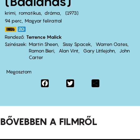
(Badlands)
krimi
romatikus
dráma
1973
94 perc,
Magyar felirattal
Rendező
Terrence Malick
Színészek
Martin Sheen
Sissy Spacek
Warren Oates
Ramon Bieri
Alan Vint
Gary Littlejohn
John
Carter
Megosztom
Facebook
Twitter
Share
BŐVEBBEN A FILMRŐL