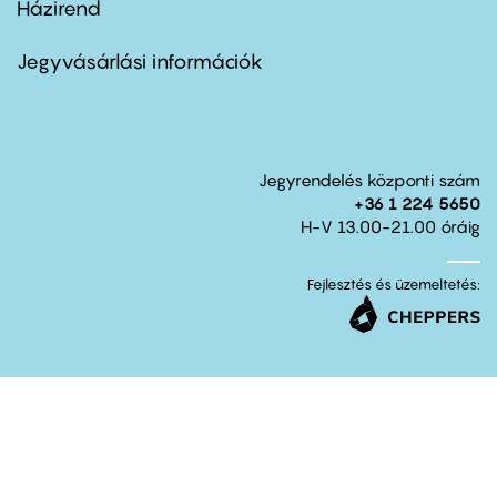
Házirend
Footer
menu
second
Jegyvásárlási információk
Jegyrendelés központi szám
+36 1 224 5650
H-V 13.00-21.00 óráig
Fejlesztés és üzemeltetés: