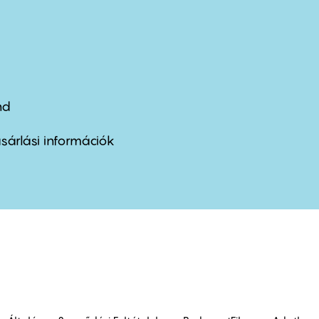
nd
ter
nu
sárlási információk
ond