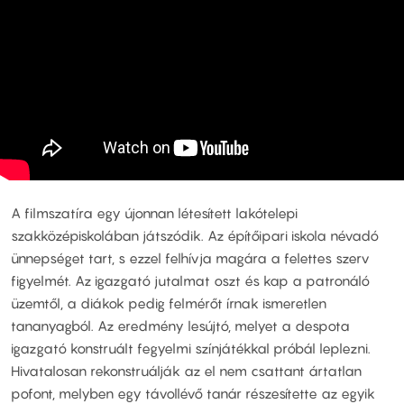
A filmszatíra egy újonnan létesített lakótelepi
szakközépiskolában játszódik. Az építőipari iskola névadó
ünnepséget tart, s ezzel felhívja magára a felettes szerv
figyelmét. Az igazgató jutalmat oszt és kap a patronáló
üzemtől, a diákok pedig felmérőt írnak ismeretlen
tananyagból. Az eredmény lesújtó, melyet a despota
igazgató konstruált fegyelmi színjátékkal próbál leplezni.
Hivatalosan rekonstruálják az el nem csattant ártatlan
pofont, melyben egy távollévő tanár részesítette az egyik