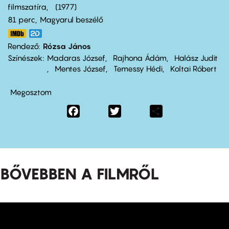
filmszatíra
1977
81 perc,
Magyarul beszélő
Rendező
Rózsa János
Színészek
Madaras József
Rajhona Ádám
Halász Judit
Mentes József
Temessy Hédi
Koltai Róbert
Megosztom
Facebook
Twitter
Share
BŐVEBBEN A FILMRŐL