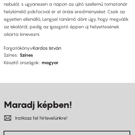
nebulót, s ugyanezen a napon az újító szellemű tornatanár
helykímélő pókfocival ér el óriási eredményeket. Csak az
egyetlen ellenálló, Lengyel tanárnő dönt úgy, hogy megválik
az iskolától, pedig az igazgató éppen új helyettesének
akarta kinevezni.
Forgatókönyv
Kardos István
Színes
Színes
Készítő országok
magyar
Maradj képben!
Iratkozz fel hírlevelünkre!