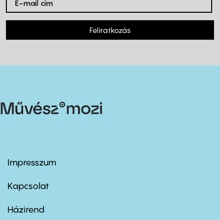
Feliratkozás
Impresszum
Footer
menu
first
Kapcsolat
Házirend
Footer