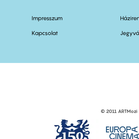
Impresszum
Házire
Footer
Foo
menu
me
Kapcsolat
Jegyvá
first
sec
© 2011 ARTMozi
Footer
other
links