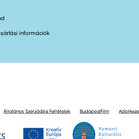
nd
ter
nu
sárlási információk
ond
Általános Szerződési Feltételek
BudapestFilm
Adatkezel