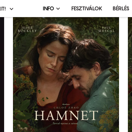
INFO
FESZTIVÁLOK
BÉRLÉS
IT!
Infó,
asztó
esemény,
terembérlés
menü