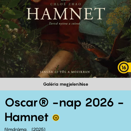
Galéria megjelenítése
Oscar® -nap 2026 -
Hamnet
filmdráma
2025