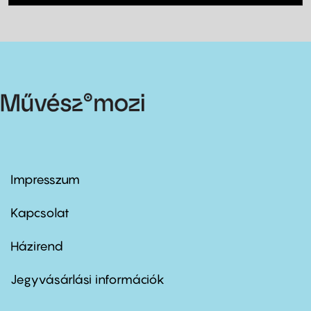
Impresszum
Footer
menu
first
Kapcsolat
Házirend
Footer
menu
second
Jegyvásárlási információk