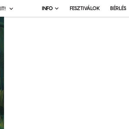
INFO
FESZTIVÁLOK
BÉRLÉS
IT!
Infó,
asztó
esemény,
terembérlés
menü