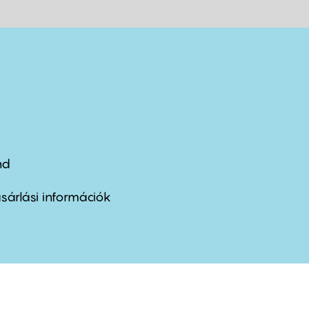
nd
ter
nu
sárlási információk
ond