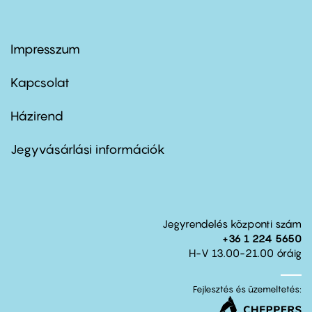
Impresszum
Footer
menu
first
Kapcsolat
Házirend
Footer
menu
second
Jegyvásárlási információk
Jegyrendelés központi szám
+36 1 224 5650
H-V 13.00-21.00 óráig
Fejlesztés és üzemeltetés: