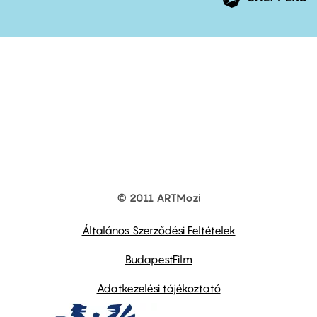
© 2011 ARTMozi
Footer
other
links
Általános Szerződési Feltételek
BudapestFilm
Adatkezelési tájékoztató