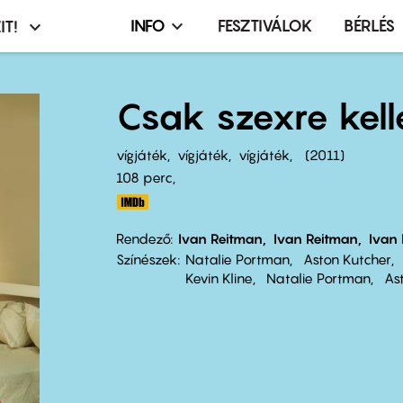
INFO
FESZTIVÁLOK
BÉRLÉS
IT!
Infó,
asztó
esemény,
terembérlés
Csak szexre kell
menü
vígjáték
vígjáték
vígjáték
2011
108 perc,
Rendező
Ivan Reitman
Ivan Reitman
Ivan
Színészek
Natalie Portman
Aston Kutcher
Kevin Kline
Natalie Portman
As