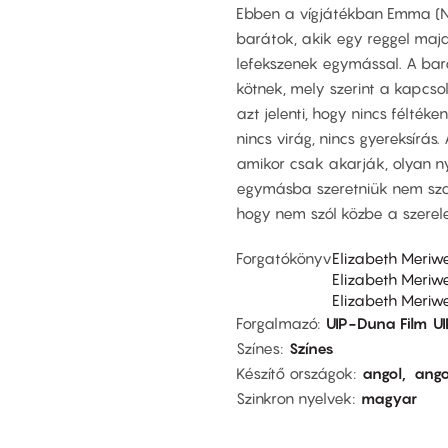
Ebben a vígjátékban Emma (Na
barátok, akik egy reggel maj
lefekszenek egymással. A ba
kötnek, mely szerint a kapcsol
azt jelenti, hogy nincs félték
nincs virág, nincs gyereksírás.
amikor csak akarják, olyan ny
egymásba szeretniük nem szab
hogy nem szól közbe a szere
Forgatókönyv
Elizabeth Meriw
Elizabeth Meriw
Elizabeth Meriw
Forgalmazó
UIP-Duna Film
U
Színes
Színes
Készítő országok
angol
ango
Szinkron nyelvek
magyar