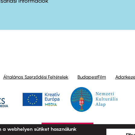
nu
sárlási információk
ond
Általános Szerződési Feltételek
BudapestFilm
Adatkezel
n a webhelyen sütiket használunk
Elf