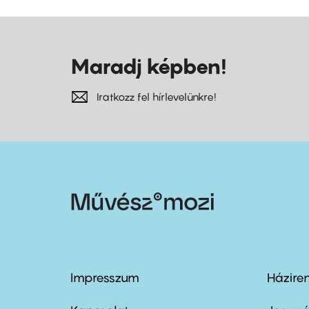
Maradj képben!
Iratkozz fel hírlevelünkre!
Impresszum
Házire
Footer
Foo