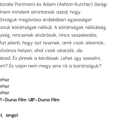
talie Portman) és Adam (Ashton Kutcher) ősrégi
dnem mindent elrontanak azzal, hogy
rátságuk megóvása érdekében egyezséget
atuk kötöttségek nélküli. A kötöttségek nélküliség
enység, nincsenek elvárások, nincs veszekedés,
 Azt jelenti, hogy azt tesznek, amit csak akarnak,
ilvános helyen, ahol csak akarják, de
ad. És jönnek a kérdések. Lehet úgy szexelni,
lem? És vajon nem megy erre rá a barátságuk?
ether
ether
ether
IP-Duna Film
UIP-Duna Film
l
angol