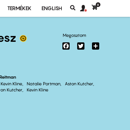
0
Felhasználó
Felhasználói
TERMÉKEK
ENGLISH
fiók
Keresés
fiók
menü
menüje
esz
Megosztom
Facebook
Twitter
Share
 Reitman
Kevin Kline
Natalie Portman
Aston Kutcher
ton Kutcher
Kevin Kline