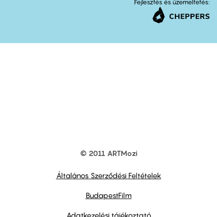
Fejlesztés és üzemeltetés:
© 2011 ARTMozi
Footer
other
links
Általános Szerződési Feltételek
BudapestFilm
Adatkezelési tájékoztató