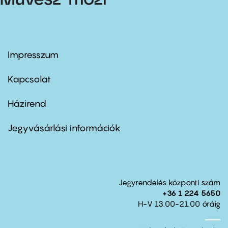
Impresszum
Footer
menu
first
Kapcsolat
Házirend
Footer
menu
second
Jegyvásárlási információk
Jegyrendelés központi szám
+36 1 224 5650
H-V 13.00-21.00 óráig