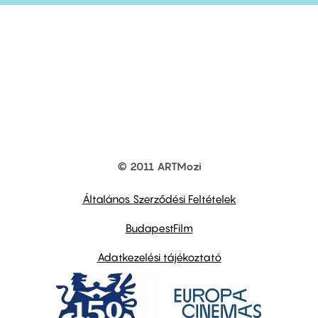
© 2011 ARTMozi
Footer
other
links
Általános Szerződési Feltételek
BudapestFilm
Adatkezelési tájékoztató