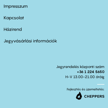
Impresszum
Footer
menu
first
Kapcsolat
Házirend
Footer
menu
second
Jegyvásárlási információk
Jegyrendelés központi szám
+36 1 224 5650
H-V 13.00-21.00 óráig
Fejlesztés és üzemeltetés: