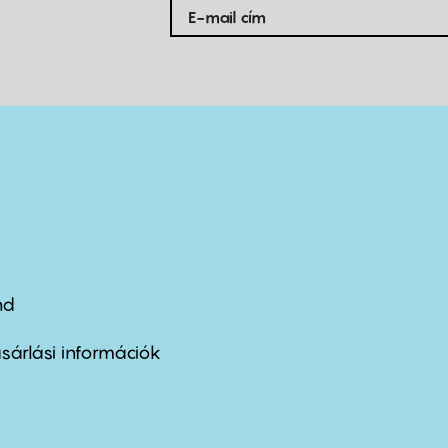
nd
ter
nu
sárlási információk
ond