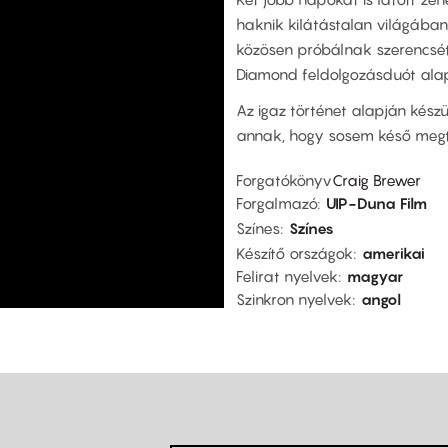
haknik kilátástalan világába
közösen próbálnak szerencsét
Diamond feldolgozásduót alap
Az igaz történet alapján készü
annak, hogy sosem késő megta
Forgatókönyv
Craig Brewer
Forgalmazó
UIP-Duna Film
Színes
Színes
Készítő országok
amerikai
Felirat nyelvek
magyar
Szinkron nyelvek
angol