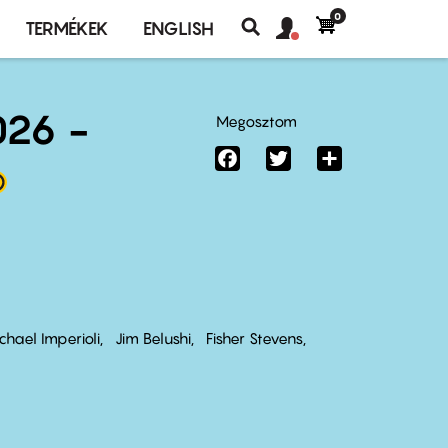
0
Felhasználó
Felhasználói
TERMÉKEK
ENGLISH
fiók
Keresés
fiók
menü
menüje
26 -
Megosztom
Facebook
Twitter
Share
chael Imperioli
Jim Belushi
Fisher Stevens