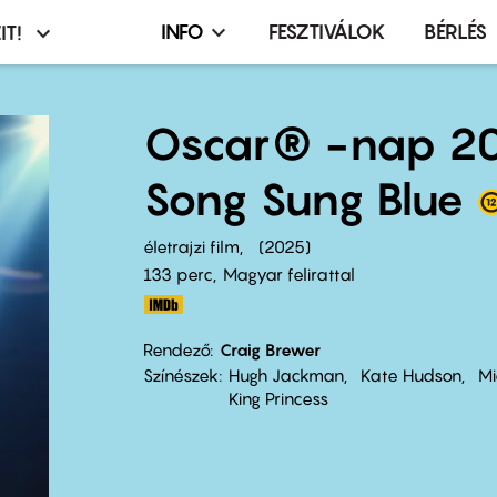
INFO
FESZTIVÁLOK
BÉRLÉS
IT!
Infó,
asztó
esemény,
terembérlés
Oscar® -nap 20
menü
Song Sung Blue
életrajzi film
2025
133 perc,
Magyar felirattal
Rendező
Craig Brewer
Színészek
Hugh Jackman
Kate Hudson
Mi
King Princess