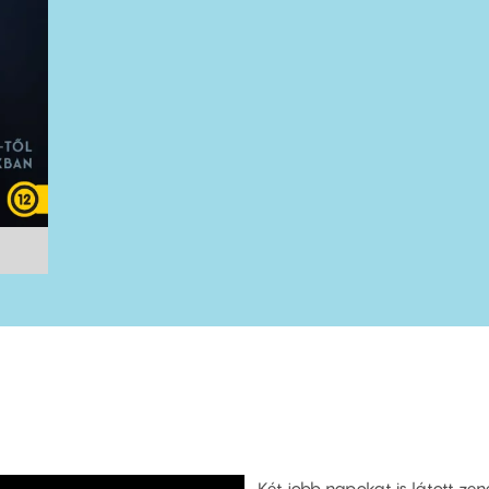
Két jobb napokat is látott z