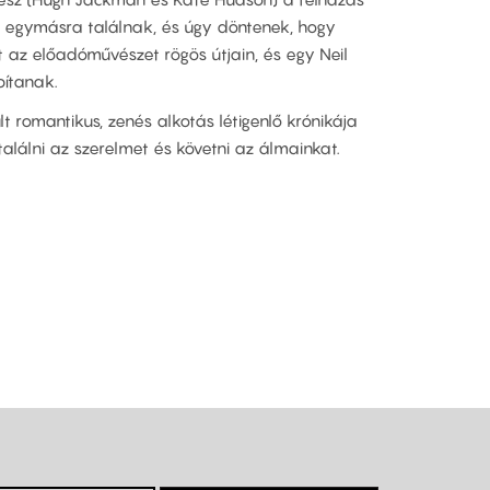
n egymásra találnak, és úgy döntenek, hogy
 az előadóművészet rögös útjain, és egy Neil
ítanak.
lt romantikus, zenés alkotás létigenlő krónikája
lálni az szerelmet és követni az álmainkat.