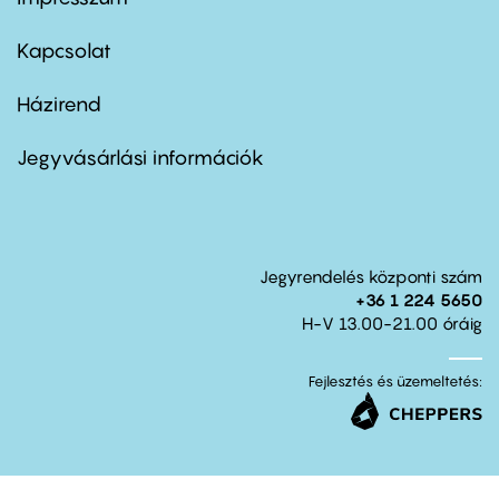
Footer
menu
first
Kapcsolat
Házirend
Footer
menu
second
Jegyvásárlási információk
Jegyrendelés központi szám
+36 1 224 5650
H-V 13.00-21.00 óráig
Fejlesztés és üzemeltetés: