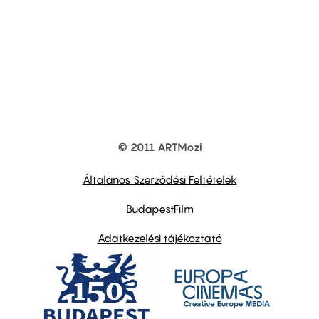
© 2011 ARTMozi
Footer
other
links
Általános Szerződési Feltételek
BudapestFilm
Adatkezelési tájékoztató