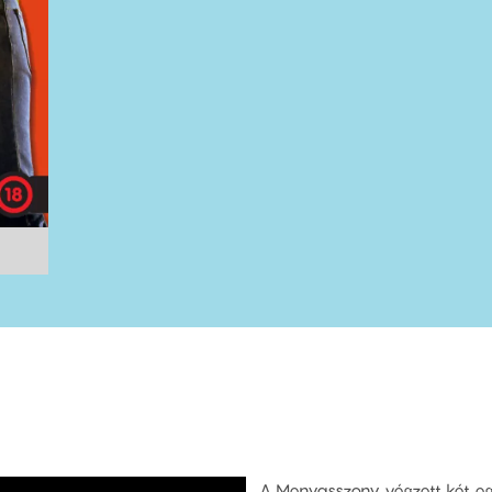
A Menyasszony végzett két egy