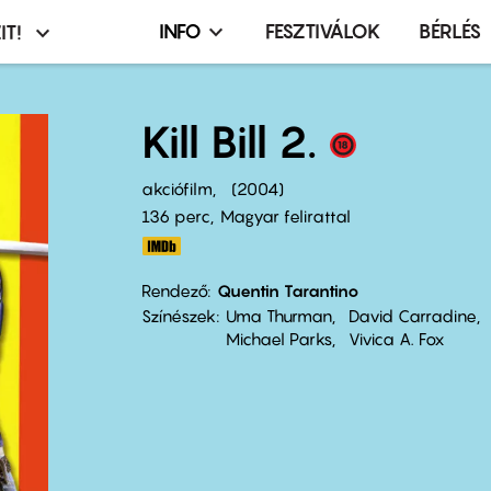
INFO
FESZTIVÁLOK
BÉRLÉS
IT!
Infó,
asztó
esemény,
terembérlés
Kill Bill 2.
menü
akciófilm
2004
136 perc,
Magyar felirattal
Rendező
Quentin Tarantino
Színészek
Uma Thurman
David Carradine
Michael Parks
Vivica A. Fox