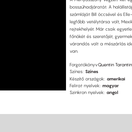
bosszúhadjáratát. A halállistá
számláját Bill öccsével és Elle
legfőbb vetélytársa volt, Mex
rejtekhelyét. Már csak egyetlen
főnökét és szeretőjét, gyermek
várandós volt a mészárlás ide
van.
Forgatókönyv
Quentin Taranti
Színes
Színes
Készítő országok
amerikai
Felirat nyelvek
magyar
Szinkron nyelvek
angol