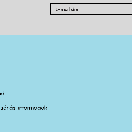
nd
ter
nu
sárlási információk
ond