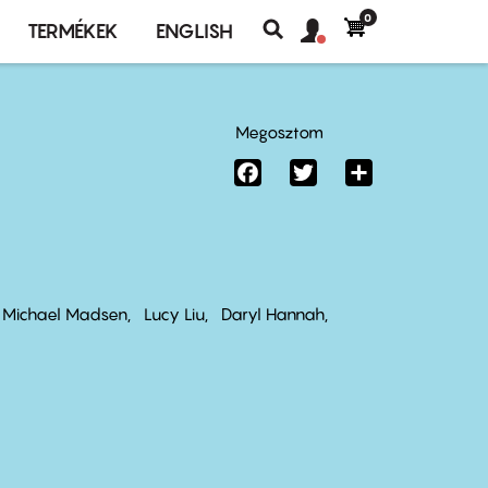
0
Felhasználó
Felhasználói
TERMÉKEK
ENGLISH
fiók
Keresés
fiók
menü
menüje
Megosztom
Facebook
Twitter
Share
Michael Madsen
Lucy Liu
Daryl Hannah