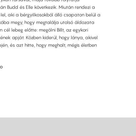
ján Budd és Elle következik. Miután rendezi a
-lel, aki a bérgyilkosokból álló csapaton belül a
ikóba megy, hogy megtalálja utolsó áldozata
 cél lebeg előtte: megölni Billt, az egykori
ének apját. Közben kiderül, hogy lánya, akivel
jén, és azt hitte, hogy meghalt, mégis életben
no