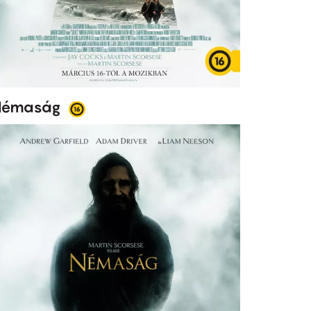
Némaság