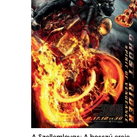
A Szellemlovas: A bosszú ereje