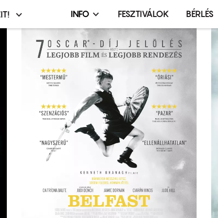
INFO
FESZTIVÁLOK
BÉRLÉS
IT!
Infó,
asztó
esemény,
terembérlés
menü