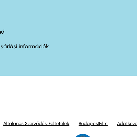
nd
ter
nu
sárlási információk
ond
Általános Szerződési Feltételek
BudapestFilm
Adatkezel