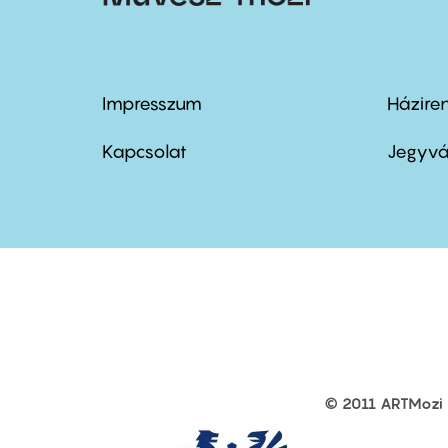
Impresszum
Házire
Footer
Foo
menu
me
Kapcsolat
Jegyvá
first
sec
© 2011 ARTMozi
Footer