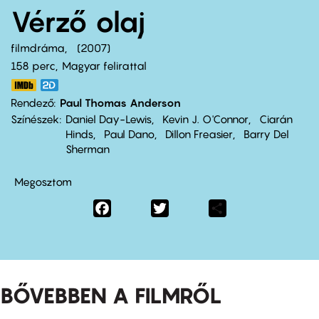
Vérző olaj
filmdráma
2007
158 perc,
Magyar felirattal
Rendező
Paul Thomas Anderson
Színészek
Daniel Day-Lewis
Kevin J. O'Connor
Ciarán
Hinds
Paul Dano
Dillon Freasier
Barry Del
Sherman
Megosztom
Facebook
Twitter
Share
BŐVEBBEN A FILMRŐL