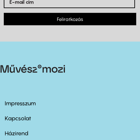
Feliratkozás
Impresszum
Footer
menu
first
Kapcsolat
Házirend
Footer