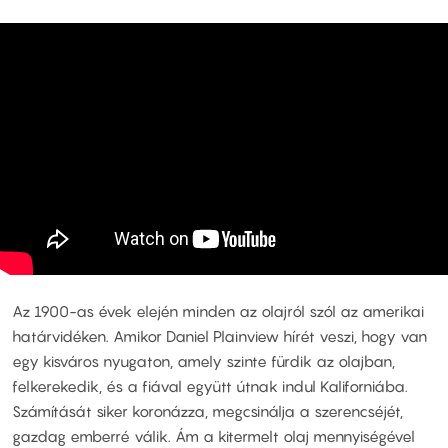
Az 1900-as évek elején minden az olajról szól az amerikai
határvidéken. Amikor Daniel Plainview hírét veszi, hogy van
egy kisváros nyugaton, amely szinte fürdik az olajban,
felkerekedik, és a fiával együtt útnak indul Kaliforniába.
Számítását siker koronázza, megcsinálja a szerencséjét,
gazdag emberré válik. Ám a kitermelt olaj mennyiségével