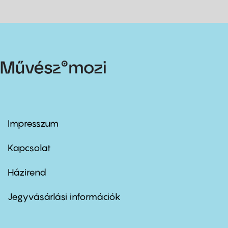
Impresszum
Footer
menu
first
Kapcsolat
Házirend
Footer
menu
second
Jegyvásárlási információk