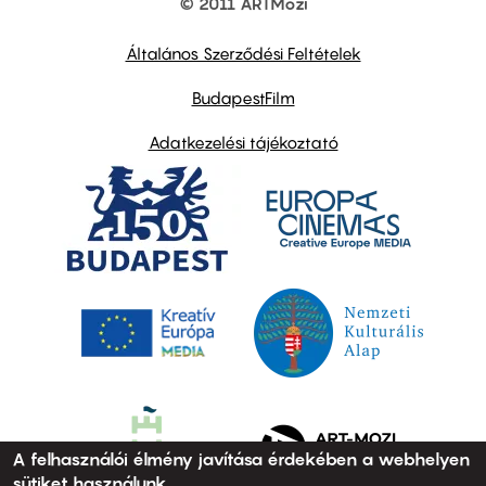
© 2011 ARTMozi
Footer
other
links
Általános Szerződési Feltételek
BudapestFilm
Adatkezelési tájékoztató
A felhasználói élmény javítása érdekében a webhelyen
sütiket használunk