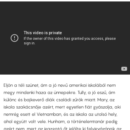
Eljön a téli szünet, ám a jó nevű amerikai iskolából nem
megy mindenki haza az ünnepekre. Tully, a jó eszű, ám
különc és bajkeverő diák családi zűrök miatt. Mary, az
iskola szakácsnője azért, mert egyetlen fiát gyászolja, aki
nemrég esett el Vietnamban, és az iskola az utolsó hely,
ahol együtt volt vele. Hunham, a történelemtanár pedig
azért nem, mert az igazgató őt jelölte ki felvigyázónak az