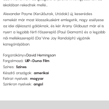
iskolában rekedtek mellé…
Alexander Payne (Kerülőutak, Utódok) új, keserédes
remekét már most klasszikusként emlegetik, nagy esélyese
az idei díjkiosztó gáláknak, és két Arany Glóbuszt már el is
nyert a legjobb férfi főszereplő (Paul Giamatti) és a legjobb
női mellékszereplő (Da’Vine Joy Randolph) vígjáték
kategóriájában.
Forgatókönyv
David Hemingson
Forgalmazó
UIP-Duna Film
Színes
Színes
Készítő országok
amerikai
Felirat nyelvek
magyar
Szinkron nyelvek
angol