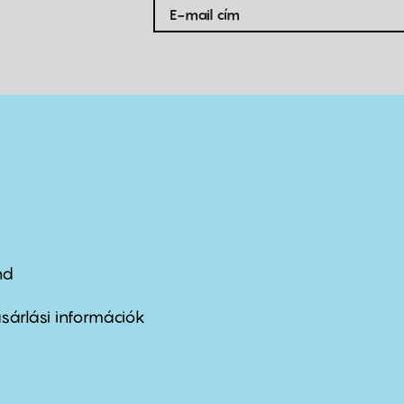
nd
ter
nu
sárlási információk
ond