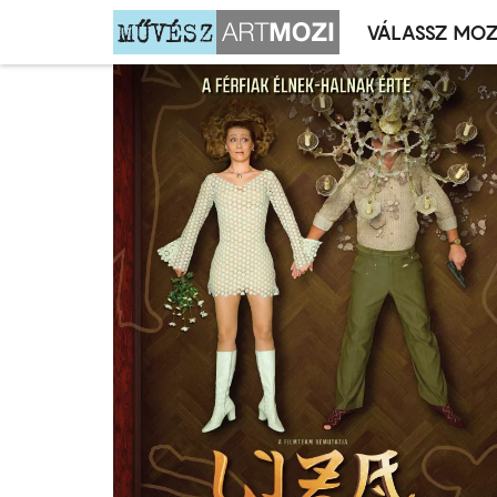
VÁLASSZ MOZ
Mozivál
Ugrás
menü
a
tartalomra