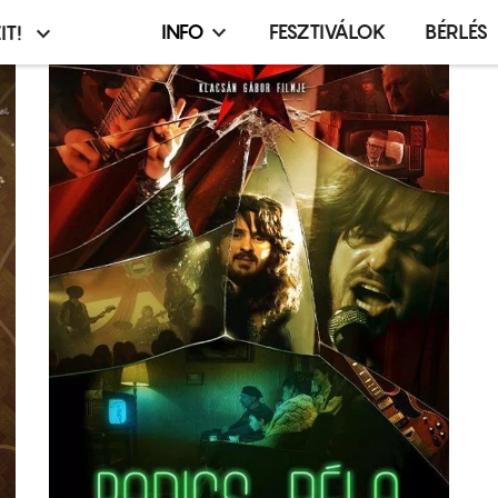
INFO
FESZTIVÁLOK
BÉRLÉS
IT!
Infó,
asztó
esemény,
terembérlés
menü