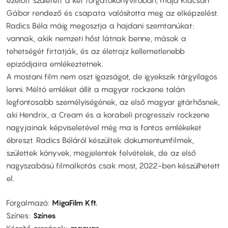
ezelőtt született a két forgatókönyvíróban, majd Klacsán
Gábor rendező és csapata valósította meg az elképzelést.
Radics Béla máig megosztja a hajdani szemtanúkat:
vannak, akik nemzeti hőst látnak benne, mások a
tehetségét firtatják, és az életrajz kellemetlenebb
epizódjaira emlékeztetnek.
A mostani film nem oszt igazságot, de igyekszik tárgyilagos
lenni. Méltó emléket állít a magyar rockzene talán
legfontosabb személyiségének, az első magyar gitárhősnek,
aki Hendrix, a Cream és a korabeli progresszív rockzene
nagyjainak képviseletével még ma is fontos emlékeket
ébreszt. Radics Béláról készültek dokumentumfilmek,
születtek könyvek, megjelentek felvételek, de az első
nagyszabású filmalkotás csak most, 2022-ben készülhetett
el.
Forgalmazó
MigaFilm Kft.
Színes
Színes
Készítő országok
magyar