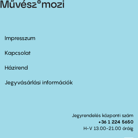
Impresszum
Footer
menu
first
Kapcsolat
Házirend
Footer
menu
second
Jegyvásárlási információk
Jegyrendelés központi szám
+36 1 224 5650
H-V 13.00-21.00 óráig