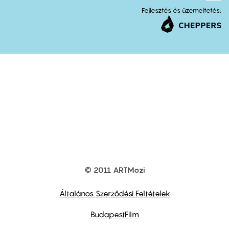
Fejlesztés és üzemeltetés:
© 2011 ARTMozi
Footer
other
links
Általános Szerződési Feltételek
BudapestFilm