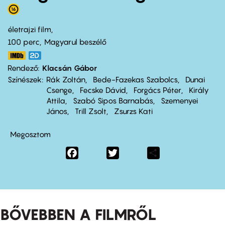
életrajzi film
100 perc,
Magyarul beszélő
Rendező
Klacsán Gábor
Színészek
Rák Zoltán
Bede-Fazekas Szabolcs
Dunai
Csenge
Fecske Dávid
Forgács Péter
Király
Attila
Szabó Sipos Barnabás
Szemenyei
János
Trill Zsolt
Zsurzs Kati
Megosztom
Facebook
Twitter
Share
BŐVEBBEN A FILMRŐL