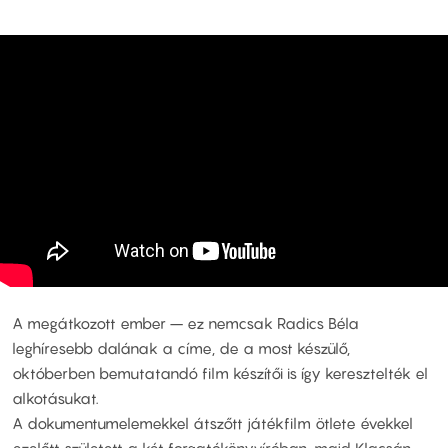
A megátkozott ember – ez nemcsak Radics Béla
leghíresebb dalának a címe, de a most készülő,
októberben bemutatandó film készítői is így keresztelték el
alkotásukat.
A dokumentumelemekkel átszőtt játékfilm ötlete évekkel