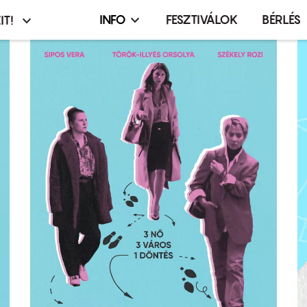
INFO
FESZTIVÁLOK
BÉRLÉS
IT!
Infó,
asztó
esemény,
terembérlés
menü