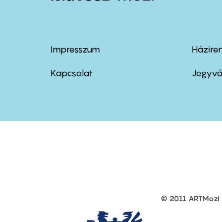
Impresszum
Házire
Footer
Foo
menu
me
Kapcsolat
Jegyvá
first
sec
© 2011 ARTMozi
Footer