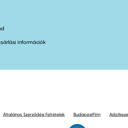
nd
ter
nu
sárlási információk
ond
Általános Szerződési Feltételek
BudapestFilm
Adatkezel