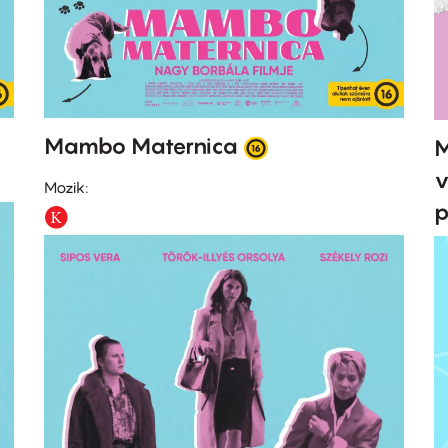
Mambo Maternica
M
v
Mozik:
p