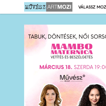
VÁLASSZ MOZ
Mozivál
Ugrás
menü
a
tartalomra