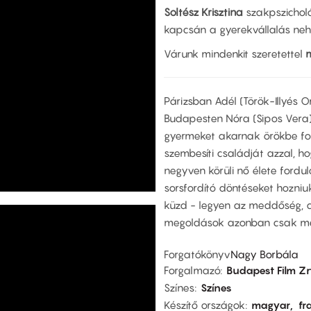
Soltész Krisztina
szakpszichol
kapcsán a gyerekvállalás nehé
Várunk mindenkit szeretettel
m
Párizsban Adél (Török-Illyés 
Budapesten Nóra (Sipos Vera) t
gyermeket akarnak örökbe fog
szembesíti családját azzal, h
negyven körüli nő élete fordu
sorsfordító döntéseket hozni
küzd - legyen az meddőség, a
megoldások azonban csak mé
Forgatókönyv
Nagy Borbála
Forgalmazó
Budapest Film Zr
Színes
Színes
Készítő országok
magyar
fr