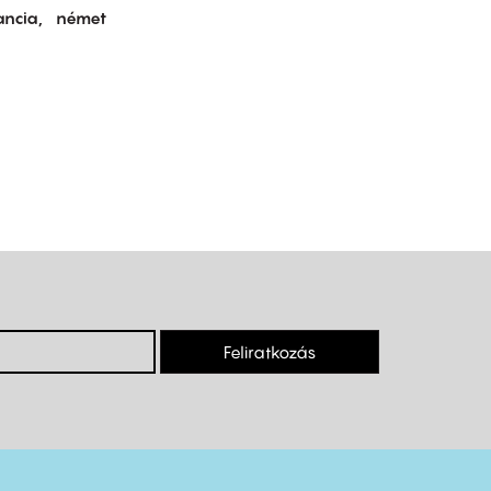
ancia
német
Feliratkozás