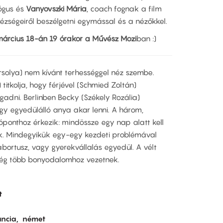
ógus és
Vanyovszki Mária
, coach fognak a film
zségeiről beszélgetni egymással és a nézőkkel.
árcius 18-án 19 órakor a Művész Mozi
ban :)
Orsolya) nem kívánt terhességgel néz szembe.
itkolja, hogy férjével (Schmied Zoltán)
adni. Berlinben Becky (Székely Rozália)
ogy egyedülálló anya akar lenni. A három,
lóponthoz érkezik: mindössze egy nap alatt kell
uk. Mindegyikük egy-egy kezdeti problémával
bortusz, vagy gyerekvállalás egyedül. A vélt
g több bonyodalomhoz vezetnek.
t
ancia
német