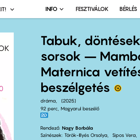
INFO
FESZTIVÁLOK
BÉRLÉS
IT!
Infó,
asztó
esemény,
terembérlés
Tabuk, döntések
menü
sorsok – Mamb
Maternica vetíté
beszélgetés
dráma
2025
92 perc,
Magyarul beszélő
Rendező
Nagy Borbála
Színészek
Török-Illyés Orsolya
Sipos Vera