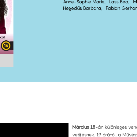
Anne-Sophie Marie
Lass Bea
M
Hegedűs Barbara
Fabian Gerha
Március 18
-án különleges ve
vetítésnek. 19 órától, a Művé