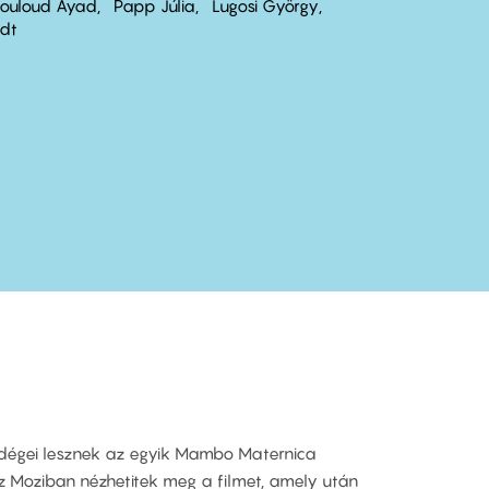
ouloud Ayad
Papp Júlia
Lugosi György
rdt
ndégei lesznek az egyik Mambo Maternica
sz Moziban nézhetitek meg a filmet, amely után