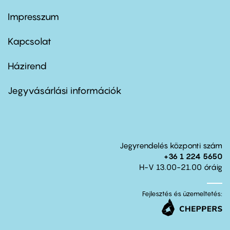
Impresszum
Footer
menu
first
Kapcsolat
Házirend
Footer
menu
second
Jegyvásárlási információk
Jegyrendelés központi szám
+36 1 224 5650
H-V 13.00-21.00 óráig
Fejlesztés és üzemeltetés: