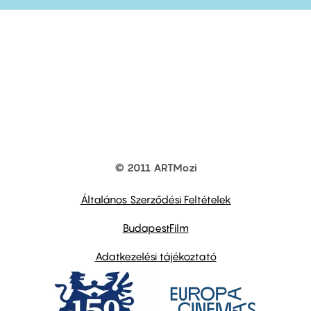
© 2011 ARTMozi
Footer
other
links
Általános Szerződési Feltételek
BudapestFilm
Adatkezelési tájékoztató