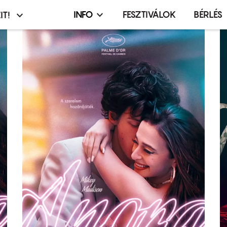
INFO
FESZTIVÁLOK
BÉRLÉS
IT!
Infó,
asztó
esemény,
terembérlés
menü