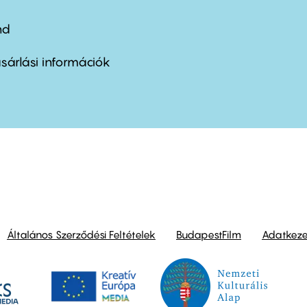
nd
ter
nu
sárlási információk
ond
Általános Szerződési Feltételek
BudapestFilm
Adatkezel