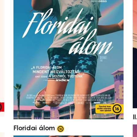
I
Floridai álom